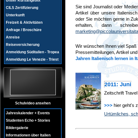
Unser Kursangebot
Sie sind Journalist oder Medie
CILS Zertifizierung
Artikel über unsere Italienisc
Unterkunft
oder Sie möchten gerne in Zuk
Freizeit & Aktivitäten
erhalten, dann schre
Anfrage / Broschüre
marketing@piccolauniversitait
Anreise
Reiseversicherung
Wir wünschen Ihnen viel Spaß
Pressemitteilungen, Artikel un
Anmeldung Süditalien - Tropea
Jahren Italienisch lernen in It
Anmeldung Le Venezie - Triest
2011: Juni
Zeitschrift Trave
Schulvideo ansehen
>>>
hier geht's 
Jahreskalender + Events
Urtümliches, sc
Studenten Echo + Stories
Bildergalerie
Informationen über Italien