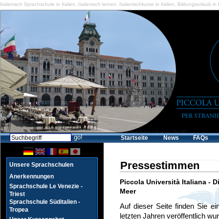
Italienisch Sprachschule in Italien
,
Italienisch lernen
,
Italienischkurse in Italien
,
Bildungsurlaub in I
Startseite
News
FAQs
Pressestimmen
Unsere Sprachschulen
Anerkennungen
Piccola Università Italiana - 
Sprachschule Le Venezie -
Meer
Triest
Sprachschule Süditalien -
Auf dieser Seite finden Sie ei
Tropea
letzten Jahren veröffentlich wu