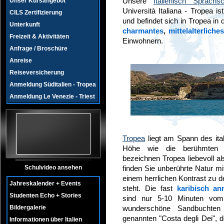
Unsere
Italienisch Sprachsc
Unser Kursangebot
Università Italiana - Tropea 
CILS Zertifizierung
und befindet sich in Tropea in
Unterkunft
charmantes
,
mittelalterliche
Freizeit & Aktivitäten
Einwohnern.
Anfrage / Broschüre
Anreise
Reiseversicherung
Anmeldung Süditalien - Tropea
Anmeldung Le Venezie - Triest
Tropea
liegt am Spann des ital
Höhe wie die berühmten Äo
bezeichnen Tropea liebevoll a
Schulvideo ansehen
finden Sie unberührte Natur mi
einem herrlichen Kontrast zu
Jahreskalender + Events
steht. Die fast
karibisch an
Studenten Echo + Stories
sind nur 5-10 Minuten vom 
Bildergalerie
wunderschöne Sandbuchten
genannten "Costa degli Dei", 
Informationen über Italien