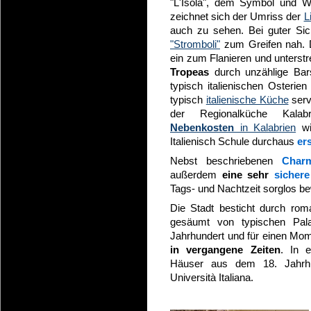
"L'Isola", dem Symbol und W
zeichnet sich der Umriss der
L
auch zu sehen. Bei guter Si
"Stromboli"
zum Greifen nah. D
ein zum Flanieren und unterst
Tropeas
durch unzählige Bars
typisch italienischen Osterien 
typisch
italienische Küche
serv
der Regionalküche Kala
Nebenkosten
in Kalabrien
wi
Italienisch Schule durchaus
er
Nebst beschriebenen
Cha
außerdem
eine sehr
sichere
Tags- und Nachtzeit sorglos b
Die Stadt besticht durch rom
gesäumt von typischen Pal
Jahrhundert und für einen Mom
in vergangene Zeiten
. In e
Häuser aus dem 18. Jahrhun
Università Italiana.