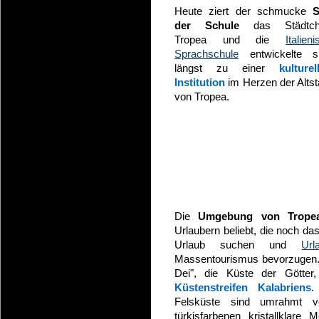
Heute ziert der schmucke
S
der Schule
das Städtch
Tropea und die
Italien
Sprachschule
entwickelte s
längst zu einer
kulturel
Institution
im Herzen der Altst
von Tropea.
Die
Umgebung von Trope
Urlaubern beliebt, die noch d
Urlaub suchen und
Url
Massentourismus bevorzugen. 
Dei", die Küste der Götter,
Küstenstreifen Kalabriens
.
Felsküste sind umrahmt v
türkisfarbenen kristallklare 