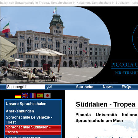
Italienisch Sprachschule in Tropea
,
Sprachschulen in Kalabrien
,
Sprachschule in Süditalien
,
Ital
Startseite
News
FAQs
Süditalien - Tropea
Unsere Sprachschulen
Anerkennungen
Piccola Università Italia
Sprachschule Le Venezie -
Sprachschule am Meer
Triest
Sprachschule Süditalien -
Tropea