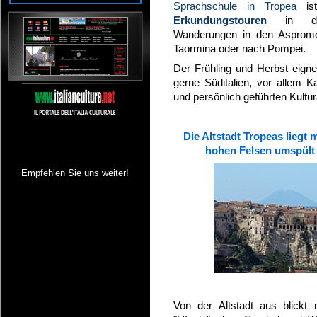
Sprachschule in Tropea
ist
Erkundungstouren
in den 
Wanderungen in den Aspromo
Taormina oder nach Pompei.
Der Frühling und Herbst eignet
gerne Süditalien, vor allem K
und persönlich geführten Kult
Die Altstadt Tropeas liegt 
hohen Felsen umspült 
Empfehlen Sie uns weiter!
Von der Altstadt aus blickt