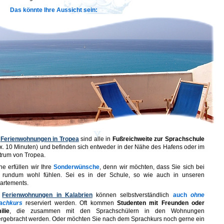
Das könnte Ihre Aussicht sein:
e
Ferienwohnungen in Tropea
sind alle in
Fußreichweite zur Sprachschule
x. 10 Minuten) und befinden sich entweder in der Nähe des Hafens oder im
trum von Tropea.
ne erfüllen wir Ihre
Sonderwünsche
, denn wir möchten, dass Sie sich bei
 rundum wohl fühlen. Sei es in der Schule, so wie auch in unseren
artements.
e
Ferienwohnungen in Kalabrien
können selbstverständlich
auch
ohne
achkurs
reserviert werden. Oft kommen
Studenten mit Freunden oder
ilie
, die zusammen mit den Sprachschülern in den Wohnungen
ergebracht werden. Oder möchten Sie nach dem Sprachkurs noch gerne ein