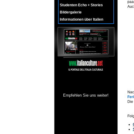
paa
Studenten Echo + Stories
Auch
Bildergalerie
Informationen über Italien
Na
Empfehlen Sie uns weiter!
Fer
Die 
Fol