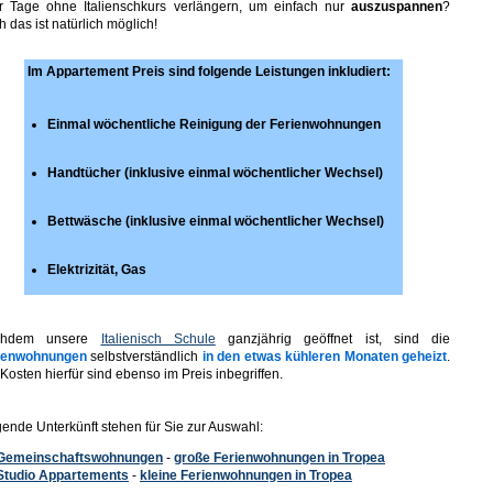
r Tage ohne Italienschkurs verlängern, um einfach nur
auszuspannen
?
 das ist natürlich möglich!
Im A
ppartement Preis sind folgende Leistungen inkludiert:
Einmal wöchentliche Reinigung der Ferienwohnungen
Handtücher (inklusive einmal wöchentlicher Wechsel)
Bettwäsche (inklusive einmal wöchentlicher Wechsel)
Elektrizität, Gas
chdem unsere
Italienisch Schule
ganzjährig geöffnet ist, sind die
ienwohnungen
selbstverständlich
in den etwas kühleren Monaten
geheizt
.
Kosten hierfür sind ebenso im Preis inbegriffen.
gende Unterkünft stehen für Sie zur Auswahl:
Gemeinschaftswohnungen
-
große Ferienwohnungen in Tropea
Studio Appartements
-
kleine Ferienwohnungen in Tropea