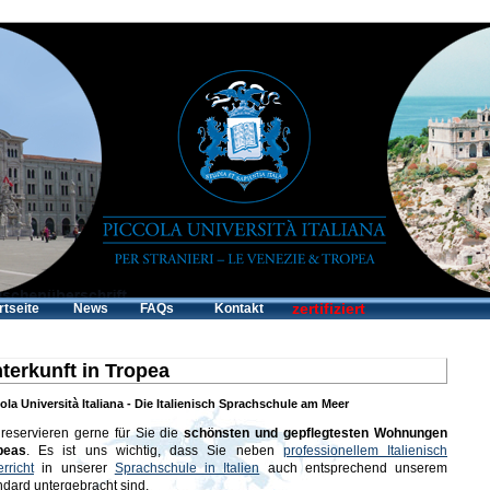
zertifiziert
rtseite
News
FAQs
Kontakt
terkunft in Tropea
ola Università Italiana - Die Italienisch Sprachschule am Meer
 reservieren gerne für Sie die
schönsten und gepflegtesten Wohnungen
peas
. Es ist uns wichtig, dass Sie neben
professionellem Italienisch
rricht
in unserer
Sprachschule in Italien
auch entsprechend unserem
ndard untergebracht sind.