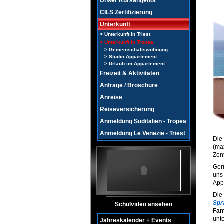
Unser Kursangebot
CILS Zertifizierung
Unterkunft
Unterkunft in Triest
Unterkunft in Tropea
Gemeinschaftswohnung
Studio Appartement
Urlaub im Appartement
Freizeit & Aktivitäten
Anfrage / Broschüre
Anreise
Reiseversicherung
Anmeldung Süditalien - Tropea
Anmeldung Le Venezie - Triest
Di
(ma
Zen
Ger
uns
App
Di
Spr
Schulvideo ansehen
Fam
unt
Jahreskalender + Events