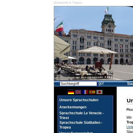
Unterkunft in Tropea
Sta
Un
Unsere Sprachschulen
Anerkennungen
Picc
Sprachschule Le Venezie -
Wir
Triest
Tro
Sprachschule Süditalien -
Unte
Tropea
Sta