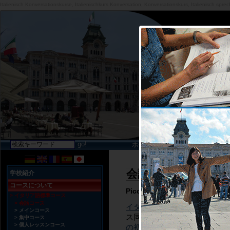
Italienisch Konversationskurse
,
Italienischkurs Konversation
,
Konversationskurs
,
Italienisch spre
ホーム
ニュース
Q&A
会話コース
学校紹介
コースについて
Piccola Università Italia
イタリア語標準コース
会話コース
イタリア語コース
は
毎週月曜
メインコース
ス同様、各学生のイタリア語
集中コース
個人レッスンコース
の初日の午前中
に、筆記及び