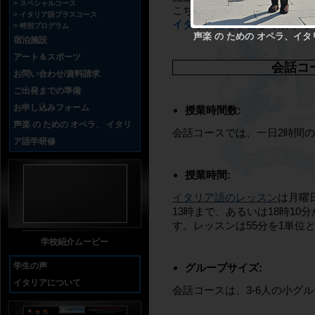
スペシャルコース
こちらも他コースと同様に、
イタリア語プラスコース
イタリア語を学習
して頂く為
特別プログラム
声楽 の ための オペラ、イ
宿泊施設
アート＆スポーツ
会話コ
お問い合わせ/資料請求
ご出発までの準備
お申し込みフォーム
授業時間数:
声楽 の ための オペラ、 イタリ
会話コースでは、一日2時間
ア語学研修
授業時間:
イタリア語のレッスン
は月曜
13時まで、あるいは18時10
す。レッスンは55分を1単位
学校紹介ムービー
学生の声
グループサイズ:
イタリアについて
会話コースは、3-6人の小グ